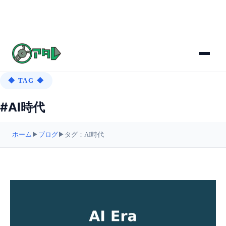
◆ TAG ◆
#AI時代
ホーム
▶
ブログ
▶
タグ：AI時代